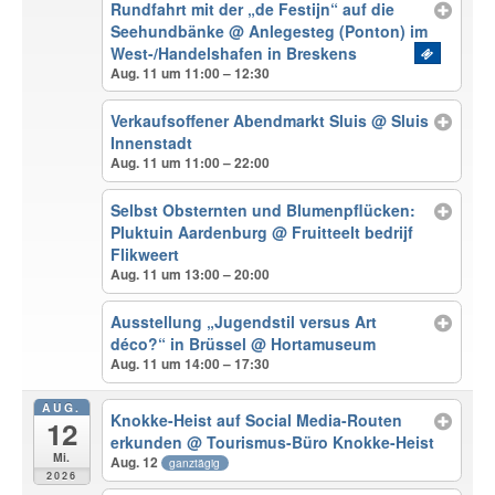
Rundfahrt mit der „de Festijn“ auf die
Seehundbänke
@ Anlegesteg (Ponton) im
West-/Handelshafen in Breskens
Aug. 11 um 11:00 – 12:30
Verkaufsoffener Abendmarkt Sluis
@ Sluis
Innenstadt
Aug. 11 um 11:00 – 22:00
Selbst Obsternten und Blumenpflücken:
Pluktuin Aardenburg
@ Fruitteelt bedrijf
Flikweert
Aug. 11 um 13:00 – 20:00
Ausstellung „Jugendstil versus Art
déco?“ in Brüssel
@ Hortamuseum
Aug. 11 um 14:00 – 17:30
AUG.
Knokke-Heist auf Social Media-Routen
12
erkunden
@ Tourismus-Büro Knokke-Heist
Mi.
Aug. 12
ganztägig
2026