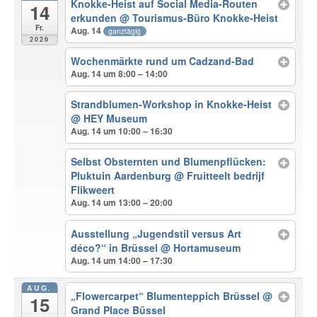
Knokke-Heist auf Social Media-Routen
14
erkunden
@ Tourismus-Büro Knokke-Heist
Fr.
Aug. 14
ganztägig
2026
Wochenmärkte rund um Cadzand-Bad
Aug. 14 um 8:00 – 14:00
Strandblumen-Workshop in Knokke-Heist
@ HEY Museum
Aug. 14 um 10:00 – 16:30
Selbst Obsternten und Blumenpflücken:
Pluktuin Aardenburg
@ Fruitteelt bedrijf
Flikweert
Aug. 14 um 13:00 – 20:00
Ausstellung „Jugendstil versus Art
déco?“ in Brüssel
@ Hortamuseum
Aug. 14 um 14:00 – 17:30
AUG.
„Flowercarpet“ Blumenteppich Brüssel
@
15
Grand Place Büssel