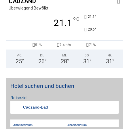
CADZAND
Überwiegend Bewölkt
°
21.1
°
C
21.1
°
20.6
51%
7.4m/s
71%
MO.
DI.
MI.
DO.
FR.
25
°
26
°
28
°
31
°
31
°
Hotel suchen und buchen
Reiseziel
Anreisedatum
Abreisedatum