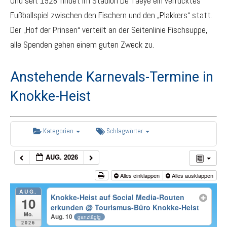
Und seit 1928 findet im Stadion De Taeye ein verrücktes
Fußballspiel zwischen den Fischern und den „Plakkers“ statt.
Der „Hof der Prinsen“ verteilt an der Seitenlinie Fischsuppe,
alle Spenden gehen einem guten Zweck zu.
Anstehende Karnevals-Termine in
Knokke-Heist
Kategorien
Schlagwörter
AUG. 2026
Alles einklappen
Alles ausklappen
AUG.
Knokke-Heist auf Social Media-Routen
10
erkunden
@ Tourismus-Büro Knokke-Heist
Mo.
Aug. 10
ganztägig
2026