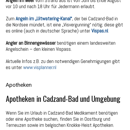
Angeln im Meer
vom Strand aus ist von Juni bis Ende August
vor 10 und nach 18 Uhr für Jedermann erlaubt.
Zum
Angeln im „Uitwatering-Kanal“
, der bei Cadzand-Bad in
die Nordsee mündet, ist eine „Visvergunning“ nötig; diese gibt
es online (auch in deutscher Sprache) unter
Vispas.nl
.
Angler an Binnengewässer
benötigen einem landesweiten
Angelschein – den kleinen Vispass.
Aktuelle Infos z.B. zu den notwendigen Genehmigungen gibt
es unter
www.visplanner.nl
Apotheken
Apotheken in Cadzand-Bad und Umgebung
Wenn Sie im Urlaub in Cadzand-Bad Medikament benötigen
oder eine Apotheke suchen, finden Sie in Oostburg und
Terneuzen sowie im belgischen Knokke-Heist Apotheken.