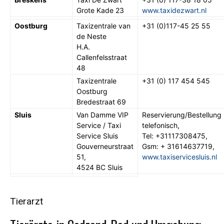
Grote Kade 23
www.taxidezwart.nl
Oostburg
Taxizentrale van
+31 (0)117-45 25 55
de Neste
H.A.
Callenfelsstraat
48
Taxizentrale
+31 (0) 117 454 545
Oostburg
Bredestraat 69
Sluis
Van Damme VIP
Reservierung/Bestellung
Service / Taxi
telefonisch,
Service Sluis
Tel: +31117308475,
Gouverneurstraat
Gsm: + 31614637719,
51,
www.taxiservicesluis.nl
4524 BC Sluis
Tierarzt