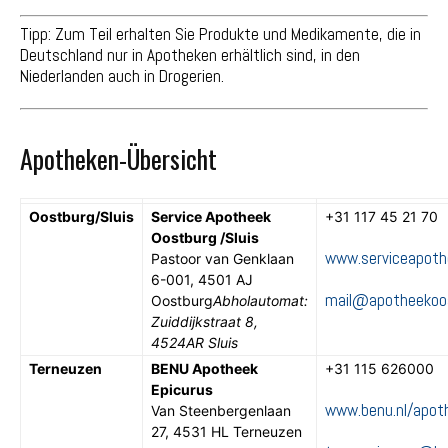
Tipp: Zum Teil erhalten Sie Produkte und Medikamente, die in
Deutschland nur in Apotheken erhältlich sind, in den
Niederlanden auch in Drogerien.
Apotheken-Übersicht
Oostburg/Sluis
Service Apotheek
+31 117 45 21 70
Oostburg /Sluis
www.serviceapothe
Pastoor van Genklaan
6-001, 4501 AJ
mail@apotheekoos
Oostburg
Abholautomat:
Zuiddijkstraat 8,
4524AR Sluis
Terneuzen
BENU Apotheek
+31 115 626000
Epicurus
www.benu.nl/apot
Van Steenbergenlaan
27, 4531 HL Terneuzen