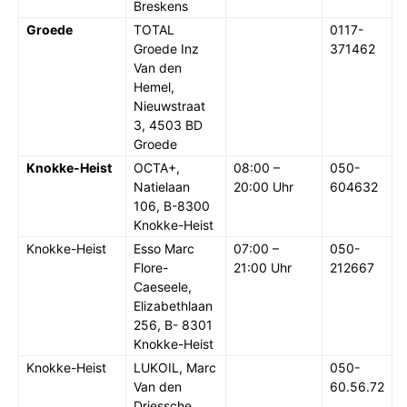
Breskens
Groede
TOTAL
0117-
Groede Inz
371462
Van den
Hemel,
Nieuwstraat
3, 4503 BD
Groede
Knokke-Heist
OCTA+,
08:00 –
050-
Natielaan
20:00 Uhr
604632
106, B-8300
Knokke-Heist
Knokke-Heist
Esso Marc
07:00 –
050-
Flore-
21:00 Uhr
212667
Caeseele,
Elizabethlaan
256, B- 8301
Knokke-Heist
Knokke-Heist
LUKOIL, Marc
050-
Van den
60.56.72
Driessche,