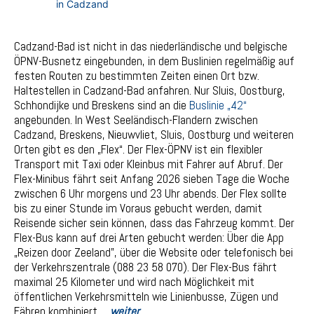
Cadzand-Bad ist nicht in das niederländische und belgische
ÖPNV-Busnetz eingebunden, in dem Buslinien regelmäßig auf
festen Routen zu bestimmten Zeiten einen Ort bzw.
Haltestellen in Cadzand-Bad anfahren. Nur Sluis, Oostburg,
Schhondijke und Breskens sind an die
Buslinie „42“
angebunden. In West Seeländisch-Flandern zwischen
Cadzand, Breskens, Nieuwvliet, Sluis, Oostburg und weiteren
Orten gibt es den „Flex“. Der Flex-ÖPNV ist ein flexibler
Transport mit Taxi oder Kleinbus mit Fahrer auf Abruf. Der
Flex-Minibus fährt seit Anfang 2026 sieben Tage die Woche
zwischen 6 Uhr morgens und 23 Uhr abends. Der Flex sollte
bis zu einer Stunde im Voraus gebucht werden, damit
Reisende sicher sein können, dass das Fahrzeug kommt. Der
Flex-Bus kann auf drei Arten gebucht werden: Über die App
„Reizen door Zeeland”, über die Website oder telefonisch bei
der Verkehrszentrale (088 23 58 070). Der Flex-Bus fährt
maximal 25 Kilometer und wird nach Möglichkeit mit
öffentlichen Verkehrsmitteln wie Linienbusse, Zügen und
Fähren kombiniert. .
..weiter…