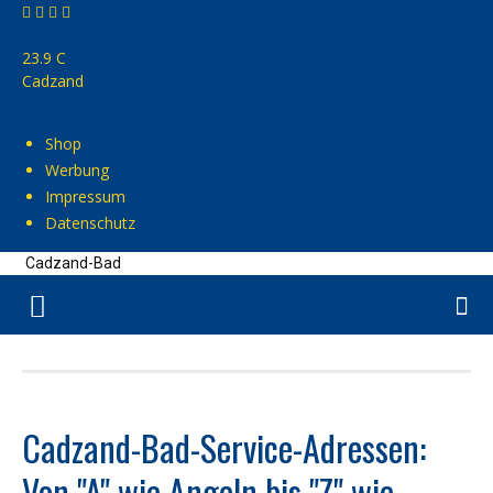
23.9
C
Cadzand
Shop
Werbung
Impressum
Datenschutz
Cadzand-Bad
Cadzand-Bad-Service-Adressen:
Von "A" wie Angeln bis "Z" wie