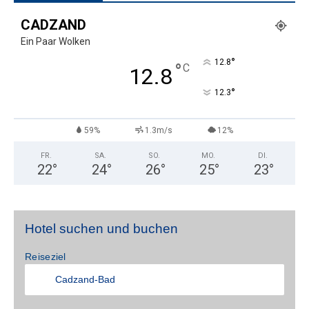
CADZAND
Ein Paar Wolken
°
12.8
°
C
12.8
°
12.3
59%
1.3m/s
12%
FR.
SA.
SO.
MO.
DI.
22
°
24
°
26
°
25
°
23
°
Hotel suchen und buchen
Reiseziel