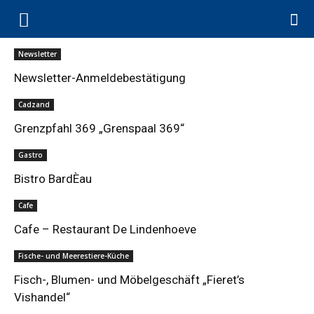
Newsletter
Newsletter-Anmeldebestätigung
Cadzand
Grenzpfahl 369 „Grenspaal 369“
Gastro
Bistro BardÈau
Cafe
Cafe – Restaurant De Lindenhoeve
Fische- und Meerestiere-Küche
Fisch-, Blumen- und Möbelgeschäft „Fieret’s
Vishandel“