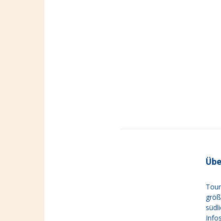
Übe
Tour
größ
südl
Info