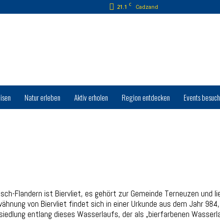
C
21.1
Cadzand
isen
Natur erleben
Aktiv erholen
Region entdecken
Events besuc
sch-Flandern ist Biervliet, es gehört zur Gemeinde Terneuzen und 
ähnung von Biervliet findet sich in einer Urkunde aus dem Jahr 984,
esiedlung entlang dieses Wasserlaufs, der als „bierfarbenen Wasserl