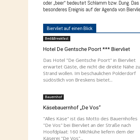
oder „beer“ bedeutet Schlamm bzw. Dung. Das r
besonderes Ereignis auf der Agenda von Biervli
Biervliet auf einen Blick
Bed&Breakfast
Hotel De Gentsche Poort *** Biervliet
Das Hotel "De Gentsche Poort" in Biervliet
erwartet Gäste, die nicht die direkte Nähe z
Strand wollen. Im beschaulichen Polderdorf
südöstlich von Breskens bietet...
Bauernhof
Käsebauernhof „De Vos“
"Alles Käse" ist das Motto des Bauernhofes
"De Vos" bei Biervliet an der Straße nach
Hoofdplaat: 160 Milchkühe liefern dem der
Käserei "De Vos"...