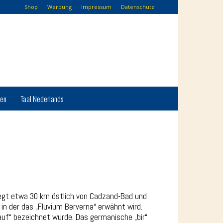
Shop
Werbung
Impressum
Datenschutz
hen
Taal Nederlands
liegt etwa 30 km östlich von Cadzand-Bad und
 in der das „Fluvium Berverna“ erwähnt wird.
auf“ bezeichnet wurde. Das germanische „bir“