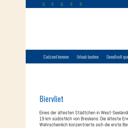
Cadzand-
Bad
Cadzand kennen
Urlaub buchen
Genußvoll spe
Biervliet
Eines der ältesten Städtchen in West-Seeländi
19 km südöstlich von Breskens. Die älteste Erw
Wahrscheinlich konzentrierte sich die erste B