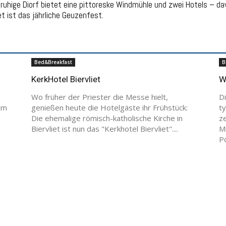
uhige Diorf bietet eine pittoreske Windmühle und zwei Hotels – davo
et ist das jährliche Geuzenfest.
Bed&Breakfast
B
KerkHotel Biervliet
W
Wo früher der Priester die Messe hielt,
Di
um
genießen heute die Hotelgäste ihr Frühstück:
t
Die ehemalige römisch-katholische Kirche in
z
Biervliet ist nun das "Kerkhotel Biervliet"....
Mi
Po