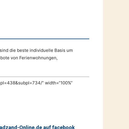
ind die beste individuelle Basis um
gebote von Ferienwohnungen,
d&pl=438&subpl=734/“ width=“100%“
adzand-Online.de auf facebook