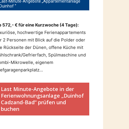
Last-Minute-Angebote „Appartementanlage
Duinhof “
b 572,- € für eine Kurzwoche (4 Tage):
uxuriöse, hochwertige Ferienappartements
ür 2 Personen mit Blick auf die Polder oder
ie Rückseite der Dünen, offene Küche mit
ühlschrank/Gefrierfach, Spülmaschine und
ombi-Mikrowelle, eigenem
iefgaragenparkplatz…
Last Minute-Angebote in der
Ferienwohnungsanlage „Duinhof
Cadzand-Bad“ prüfen und
buchen