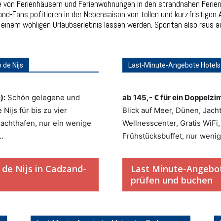
e von Ferienhäusern und Ferienwohnungen in den strandnahen Feri
nd-Fans pofitieren in der Nebensaison von tollen und kurzfristigen
einem wohligen Urlaubserlebnis lassen werden. Spontan also raus au
de Nijs
Last-Minute-Angebote Hotels
):
Schön gelegene und
ab 145,- € für ein Doppelzi
ijs für bis zu vier
Blick auf Meer, Dünen, Jach
Jachthafen, nur ein wenige
Wellnesscenter, Gratis WiFi
…
Frühstücksbuffet, nur weni
de Nijs in Cadzand-
Last Minute-Angebot
prüfen und buchen