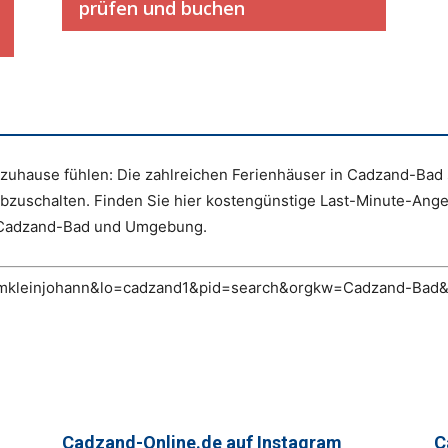
prüfen und buchen
uhause fühlen: Die zahlreichen Ferienhäuser in Cadzand-Bad s
abzuschalten. Finden Sie hier kostengünstige Last-Minute-An
n Cadzand-Bad und Umgebung.
t/?pt=mkleinjohann&lo=cadzand1&pid=search&orgkw=Cadzand-Ba
Cadzand-Online.de auf Instagram
C