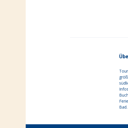
Übe
Tour
größ
südl
Info
Buch
Feri
Bad.