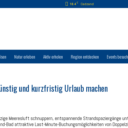
C
18.4
Cadzand
isen
Natur erleben
Aktiv erholen
Region entdecken
Events besuc
ünstig und kurzfristig Urlaub machen
ürzige Meeresluft schnuppern, entspannende Strandspaziergänge un
and-Bad attraktive Last-Minute-Buchungsmöglichkeiten von Doppelz