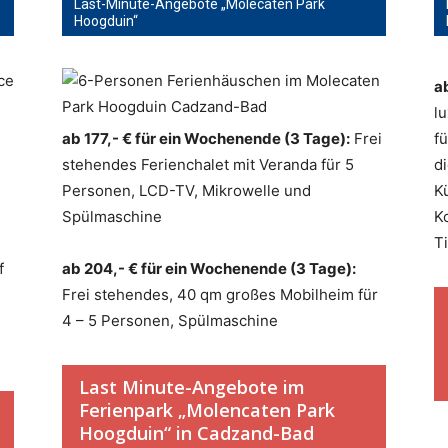
Last-Minute-Angebote „Molecaten Park
Hoogduin“
a
l
ab 177,- € für ein Wochenende (3 Tage):
Frei
f
stehendes Ferienchalet mit Veranda für 5
d
Personen, LCD-TV, Mikrowelle und
K
Spülmaschine
K
T
f
ab 204,- € für ein Wochenende (3 Tage):
Frei stehendes, 40 qm großes Mobilheim für
4 – 5 Personen, Spülmaschine
Last Minute-Angebote im
Ferienpark „Molencaten Park
Hoogduin“ in Cadzand-Bad