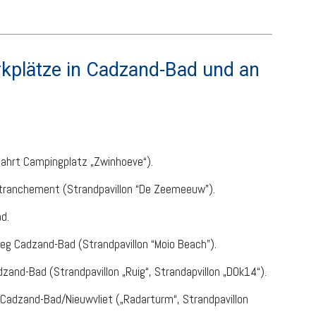
rkplätze in Cadzand-Bad und an
ahrt Campingplatz „Zwinhoeve“).
etranchement (Strandpavillon “De Zeemeeuw”).
d.
eg Cadzand-Bad (Strandpavillon “Moio Beach”).
and-Bad (Strandpavillon „Ruig“, Strandapvillon „DOk14“).
adzand-Bad/Nieuwvliet („Radarturm“, Strandpavillon