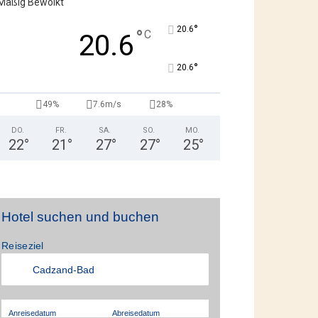
Mäßig Bewölkt
°
20.6
°
C
20.6
°
20.6
49%
7.6m/s
28%
DO.
FR.
SA.
SO.
MO.
22
°
21
°
27
°
27
°
25
°
Hotel suchen und buchen
Reiseziel
Anreisedatum
Abreisedatum