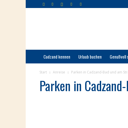
Cadzand-
Bad
Cadzand kennen
Urlaub buchen
Genußvoll 
Start
Anreise
Parken in Cadzand-Bad und am St
Parken in Cadzand