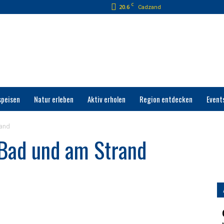
C
20.6
Cadzand
speisen
Natur erleben
Aktiv erholen
Region entdecken
Event
rand
-Bad und am Strand