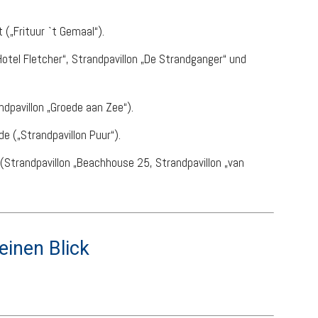
 („Frituur `t Gemaal“).
otel Fletcher“, Strandpavillon „De Strandganger“ und
dpavillon „Groede aan Zee“).
 („Strandpavillon Puur“).
(Strandpavillon „Beachhouse 25, Strandpavillon „van
einen Blick