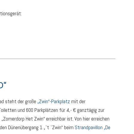
tionsgerät:
D“
ad steht der große
„Zwin“-Parkplatz
mit der
iletten und 600 Parkplätzen für 4,- € ganztägig zur
„Zomerdorp Het Zwin“ erreichbar ist. Von hier erreichen
den Dünenübergang 1 „`t `Zwin“ beim
Strandpavillon „De