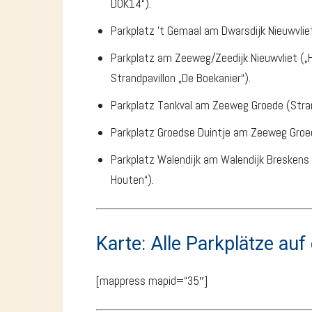
DOK14“).
Parkplatz ’t Gemaal am Dwarsdijk Nieuwvliet
Parkplatz am Zeeweg/Zeedijk Nieuwvliet („H
Strandpavillon „De Boekanier“).
Parkplatz Tankval am Zeeweg Groede (Stran
Parkplatz Groedse Duintje am Zeeweg Groede
Parkplatz Walendijk am Walendijk Breskens 
Houten“).
Karte: Alle Parkplätze auf 
[mappress mapid=“35″]