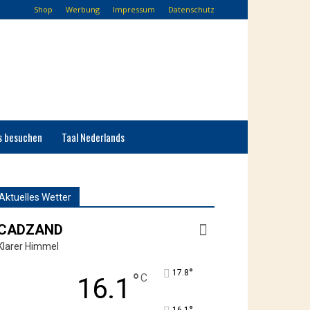
Shop
Werbung
Impressum
Datenschutz
s besuchen
Taal Nederlands
Aktuelles Wetter
CADZAND
Klarer Himmel
°
17.8
°
C
16.1