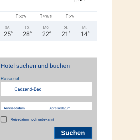
°
16.1
52%
4m/s
5%
SA.
SO.
MO.
DI.
MI.
25
°
28
°
22
°
21
°
14
°
Hotel suchen und buchen
Reiseziel
Anreisedatum
Abreisedatum
Reisedatum noch unbekannt