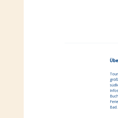
Übe
Tour
größ
südl
Info
Buch
Feri
Bad.