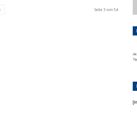
Seite 3 von 54
Ak
Ta
[i