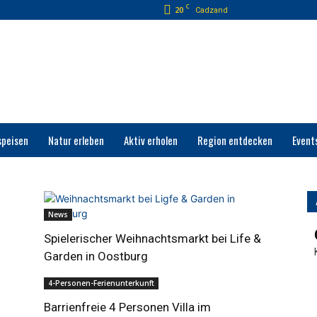
C
20
Cadzand
speisen
Natur erleben
Aktiv erholen
Region entdecken
Event
News
Spielerischer Weihnachtsmarkt bei Life &
Garden in Oostburg
4-Personen-Ferienunterkunft
Barrienfreie 4 Personen Villa im