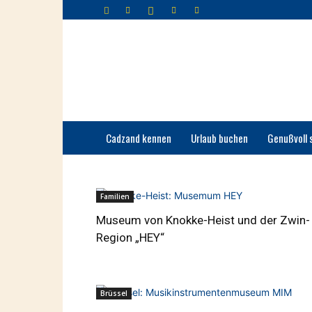
Cadzand-
Bad
Cadzand kennen
Urlaub buchen
Genußvoll 
Familien
Museum von Knokke-Heist und der Zwin-
Region „HEY“
Brüssel