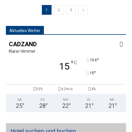
1
2
3
Aktuelles Wetter
CADZAND
Klarer Himmel
°
15.6
°
C
15
°
15
53%
4.2m/s
4%
SA.
SO.
MO.
DI.
MI.
25
°
28
°
22
°
21
°
21
°
Hotel suchen und buchen