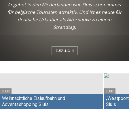
Angebot in den Niederlanden war Sluis schon immer
für belgische Touristen attraktiv. Und ist es heute für
deutsche Urlauber als Alternative zu einem
Strandtag.
ZUFÄLLIG
SLUIS
„De Dikke Van Dale“: Niederlandes
Wörterbuch-Schreiber aus Sluis
SLUIS
SLUIS
Weihnachtliche Eislaufbahn und
„Westpoort
Adventsshopping Sluis
Sluis