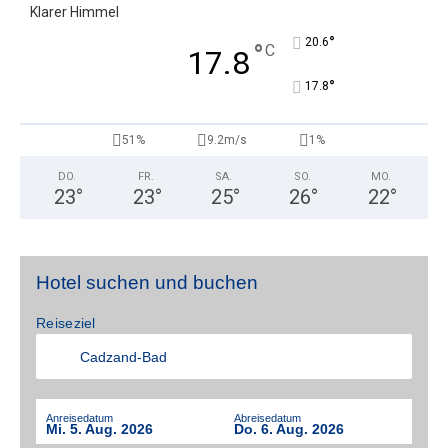
Klarer Himmel
°
20.6
°
C
17.8
°
17.8
51%
9.2m/s
1%
DO.
FR.
SA.
SO.
MO.
23
°
23
°
25
°
26
°
22
°
Hotel suchen und buchen
Reiseziel
Anreisedatum
Abreisedatum
Mi. 5. Aug. 2026
Do. 6. Aug. 2026