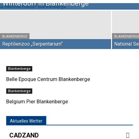
Winterdorf in Blankenberge
BLANKENBERGE
BLANKENBERG
Reptilienzoo „Serpentarium“
National Se
Blankenberge
Belle Epoque Centrum Blankenberge
Blankenberge
Belgium Pier Blankenberge
Aktuelles Wetter
CADZAND