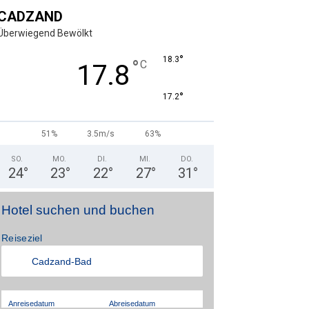
CADZAND
Überwiegend Bewölkt
°
18.3
°
C
17.8
°
17.2
51%
3.5m/s
63%
SO.
MO.
DI.
MI.
DO.
24
°
23
°
22
°
27
°
31
°
Hotel suchen und buchen
Reiseziel
Anreisedatum
Abreisedatum