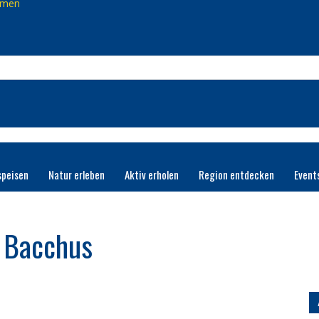
mmen
speisen
Natur erleben
Aktiv erholen
Region entdecken
Event
 Bacchus