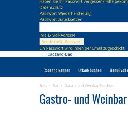
Haben Sie Ihr Passwort vergessen? Hilfe beko
Datenschutz
Passwort-Wiederherstellung
Passwort zurücksetzen
Ihre E-Mail-Adresse
Ein Passwort wird Ihnen per Email zugeschickt.
Cadzand-Bad
Cadzand kennen
Urlaub buchen
Genußvoll 
Start
Bar
Gastro- und Weinbar Bacchus
Gastro- und Weinbar