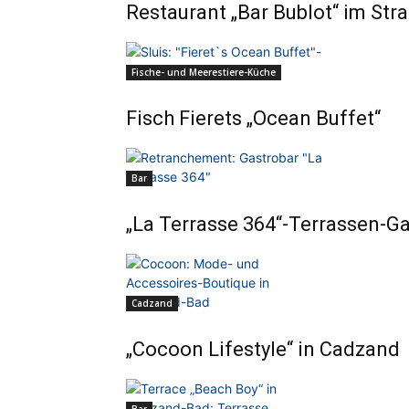
Restaurant „Bar Bublot“ im Str
Fische- und Meerestiere-Küche
Fisch Fierets „Ocean Buffet“
Bar
„La Terrasse 364“-Terrassen-G
Cadzand
„Cocoon Lifestyle“ in Cadzand