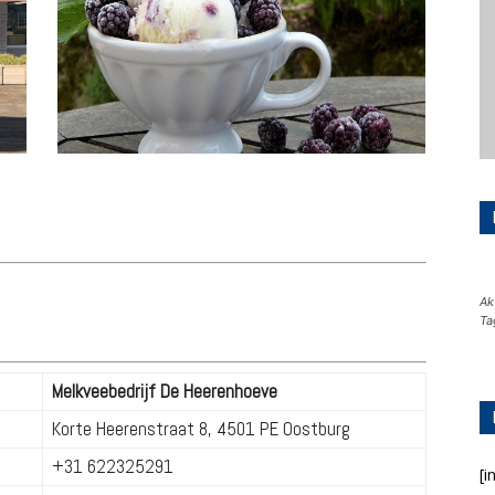
Ak
Ta
Melkveebedrijf De Heerenhoeve
Korte Heerenstraat 8, 4501 PE Oostburg
+31 622325291
[i