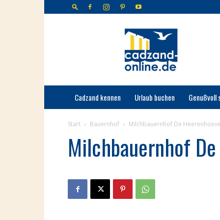
Cadzand-
Bad
Cadzand kennen
Urlaub buchen
Genußvoll 
Start
Bauernhof
Milchbauernhof De Heerenhoev
Milchbauernhof De