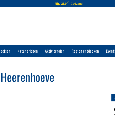
C
23.9
Cadzand
speisen
Natur erleben
Aktiv erholen
Region entdecken
Event
e
 Heerenhoeve