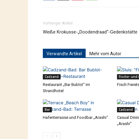
Vorheriger Artikel
Weiße Krokusse-„Doodendraad“-Gedenkstätte
Verwandte Artikel
Mehr vom Autor
Cadzand
Fische- und
Restaurant „Bar Bublot“ im
Fisch Fieret
Strandhotel
Bar
Cadzand
Hafenterrasse und Foodbar „Arashi“
Casual Dini
„Arashi“