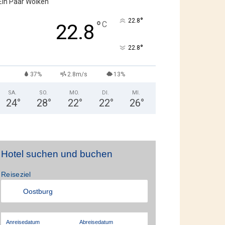
Ein Paar Wolken
°
22.8
°
C
22.8
°
22.8
37%
2.8m/s
13%
SA.
SO.
MO.
DI.
MI.
24
°
28
°
22
°
22
°
26
°
Hotel suchen und buchen
Reiseziel
Anreisedatum
Abreisedatum