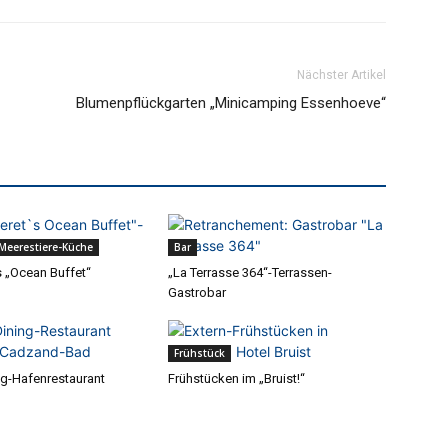
Nächster Artikel
Blumenpflückgarten „Minicamping Essenhoeve“
 Meerestiere-Küche
Bar
s „Ocean Buffet“
„La Terrasse 364“-Terrassen-
Gastrobar
Frühstück
ng-Hafenrestaurant
Frühstücken im „Bruist!“