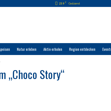
C
23.9
Cadzand
speisen
Natur erleben
Aktiv erholen
Region entdecken
Event
“
m „Choco Story“