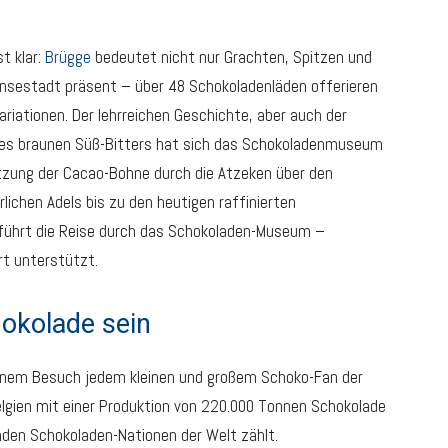
t klar:
Brügge
bedeutet nicht nur Grachten, Spitzen und
 Hansestadt präsent – über 48 Schokoladenläden offerieren
riationen. Der lehrreichen Geschichte, aber auch der
des braunen Süß-Bitters hat sich das Schokoladenmuseum
utzung der Cacao-Bohne durch die Atzeken über den
lichen Adels bis zu den heutigen raffinierten
führt die Reise durch das Schokoladen-Museum –
rt unterstützt.
hokolade sein
einem Besuch jedem kleinen und großem Schoko-Fan der
elgien mit einer Produktion von 220.000 Tonnen Schokolade
den Schokoladen-Nationen der Welt zählt.