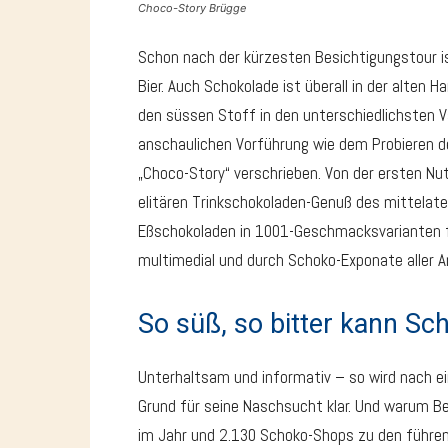
Choco-Story Brügge
Schon nach der kürzesten Besichtigungstour is
Bier. Auch Schokolade ist überall in der alten
den süssen Stoff in den unterschiedlichsten Va
anschaulichen Vorführung wie dem Probieren 
„Choco-Story“ verschrieben. Von der ersten N
elitären Trinkschokoladen-Genuß des mittelater
Eßschokoladen in 1001-Geschmacksvarianten 
multimedial und durch Schoko-Exponate aller A
So süß, so bitter kann Sc
Unterhaltsam und informativ – so wird nach 
Grund für seine Naschsucht klar. Und warum B
im Jahr und 2.130 Schoko-Shops zu den führen