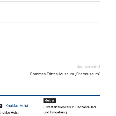
Nächster Artikel
Pommes Frittes-Museum „Frietmuseum“
Guides
t
Silvesterfeuerwerk in Cadzand-Bad
und Umgebung
 Knokke-Heist