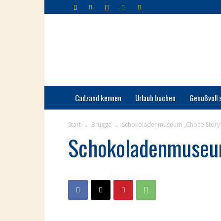
Cadzand-
Bad
Cadzand kennen
Urlaub buchen
Genußvoll 
Start
Brügge
Schokoladenmuseum „Choco Story
Schokoladenmuseu