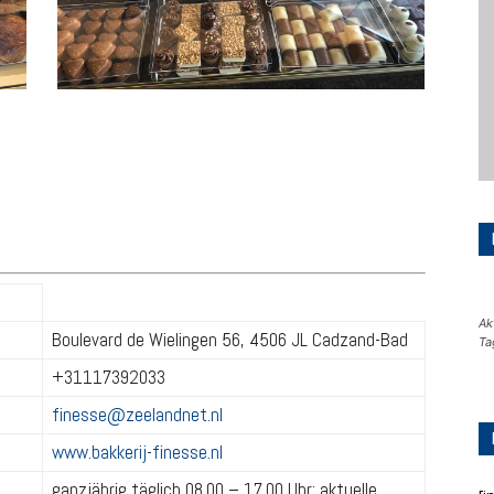
Ak
Boulevard de Wielingen 56, 4506 JL Cadzand-Bad
Ta
+31117392033
finesse@zeelandnet.nl
www.bakkerij-finesse.nl
ganzjährig täglich 08.00 – 17.00 Uhr; aktuelle