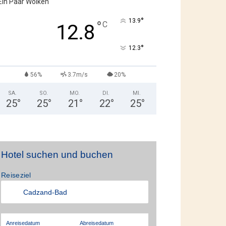
Ein Paar Wolken
°
13.9
°
C
12.8
°
12.3
56%
3.7m/s
20%
SA.
SO.
MO.
DI.
MI.
25
°
25
°
21
°
22
°
25
°
Hotel suchen und buchen
Reiseziel
Anreisedatum
Abreisedatum