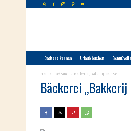
Cadzand-
Bad
Cadzand kennen
Urlaub buchen
Genußvoll 
Start
Cadzand
Bäckerei „Bakkerij Finesse“
Bäckerei „Bakkerij