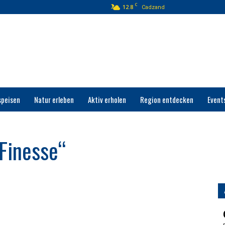
C
12.8
Cadzand
speisen
Natur erleben
Aktiv erholen
Region entdecken
Event
 Finesse“