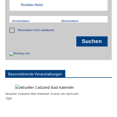
Anreisedatum
Abreisedatum
Reisedatum noch unbekannt
Bevorstehende Veranstaltungen
Aktueller Cadzand-Bad-Kalender: Events der nächsten
Tage