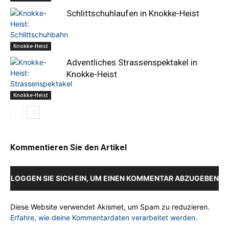
Schlittschuhlaufen in Knokke-Heist
Knokke-Heist
Adventliches Strassenspektakel in
Knokke-Heist
Knokke-Heist
Kommentieren Sie den Artikel
LOGGEN SIE SICH EIN, UM EINEN KOMMENTAR ABZUGEBEN
Diese Website verwendet Akismet, um Spam zu reduzieren.
Erfahre, wie deine Kommentardaten verarbeitet werden.