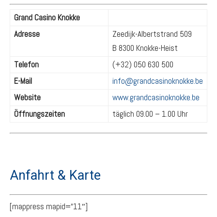
Grand Casino Knokke
Adresse
Zeedijk-Albertstrand 509
B 8300 Knokke-Heist
Telefon
(+32) 050 630 500
E-Mail
info@grandcasinoknokke.be
Website
www.grandcasinoknokke.be
Öffnungszeiten
täglich 09.00 – 1.00 Uhr
Anfahrt & Karte
[mappress mapid=“11″]