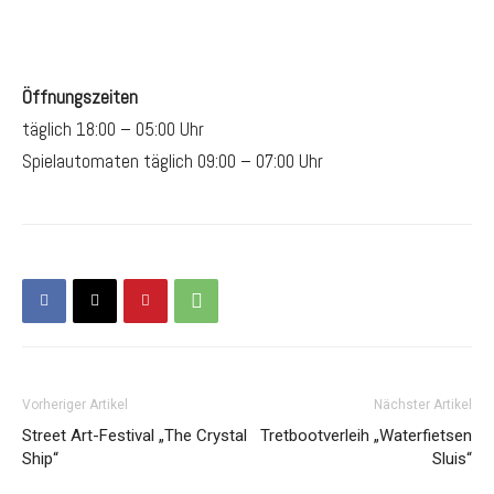
Öffnungszeiten
täglich 18:00 – 05:00 Uhr
Spielautomaten täglich 09:00 – 07:00 Uhr
Vorheriger Artikel
Nächster Artikel
Street Art-Festival „The Crystal
Tretbootverleih „Waterfietsen
Ship“
Sluis“