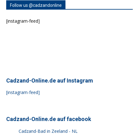
Follow us @cadzandonline
[instagram-feed]
Cadzand-Online.de auf Instagram
[instagram-feed]
Cadzand-Online.de auf facebook
Cadzand-Bad in Zeeland - NL