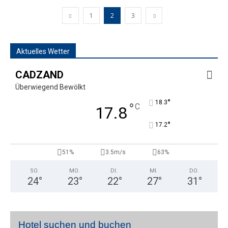
1
2
3
Aktuelles Wetter
CADZAND
Überwiegend Bewölkt
°
18.3
°
C
17.8
°
17.2
51%
3.5m/s
63%
SO.
MO.
DI.
MI.
DO.
24
°
23
°
22
°
27
°
31
°
Hotel suchen und buchen