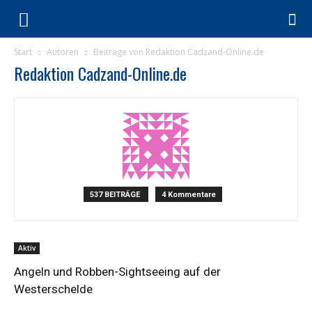
Start
Autoren
Beiträge von Redaktion Cadzand-Online.de
Redaktion Cadzand-Online.de
537 BEITRÄGE
4 Kommentare
Aktiv
Angeln und Robben-Sightseeing auf der
Westerschelde