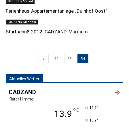
Natuurlijk Stijlvol
Ferienhaus-Appartementanlage „Duinhof Oost“
CADZAND-Maritiem
Startschuß 2012: CADZAND-Maritiem
52
53
54
Aktuelles Wetter
CADZAND
Klarer Himmel
°
15.6
°
C
13.9
°
13.9