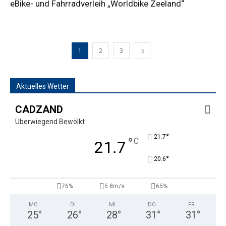
eBike- und Fahrradverleih „Worldbike Zeeland“
1
2
3
Aktuelles Wetter
CADZAND
Überwiegend Bewölkt
°
21.7
°
C
21.7
°
20.6
76%
5.8m/s
65%
MO.
DI.
MI.
DO.
FR.
25
°
26
°
28
°
31
°
31
°