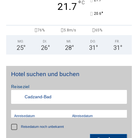
°
°
C
21.7
°
20.6
76%
5.8m/s
65%
MO.
DI.
MI.
DO.
FR.
25
°
26
°
28
°
31
°
31
°
Hotel suchen und buchen
Reiseziel
Anreisedatum
Abreisedatum
Reisedatum noch unbekannt