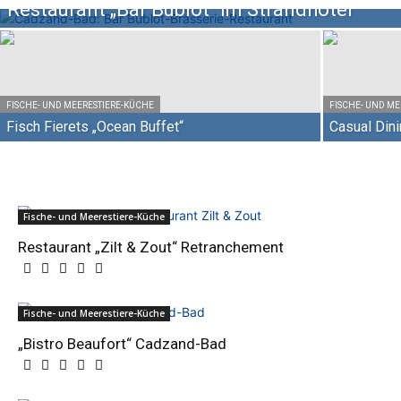
Restaurant „Bar Bublot“ im Strandhotel
FISCHE- UND MEERESTIERE-KÜCHE
FISCHE- UND M
Fisch Fierets „Ocean Buffet“
Casual Dini
Fische- und Meerestiere-Küche
Restaurant „Zilt & Zout“ Retranchement
Fische- und Meerestiere-Küche
„Bistro Beaufort“ Cadzand-Bad