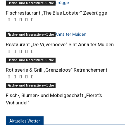
Fische- und Meerestiere-Küche
Fischrestaurant „The Blue Lobster“ Zeebrügge
Fische- und Meerestiere-Küche
Restaurant „De Vijverhoeve“ Sint Anna ter Muiden
Fische- und Meerestiere-Küche
Rotisserie & Grill „Grenzeloos“ Retranchement
Fische- und Meerestiere-Küche
Fisch-, Blumen- und Möbelgeschäft „Fieret’s
Vishandel“
Aktuelles Wetter