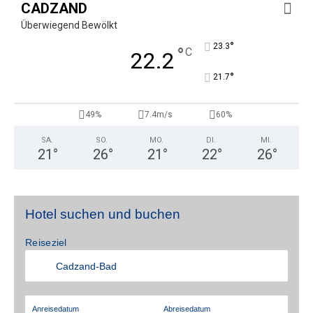
CADZAND
Überwiegend Bewölkt
°
23.3
°
C
22.2
°
21.7
49%
7.4m/s
60%
SA.
SO.
MO.
DI.
MI.
21
°
26
°
21
°
22
°
26
°
Hotel suchen und buchen
Reiseziel
Anreisedatum
Abreisedatum