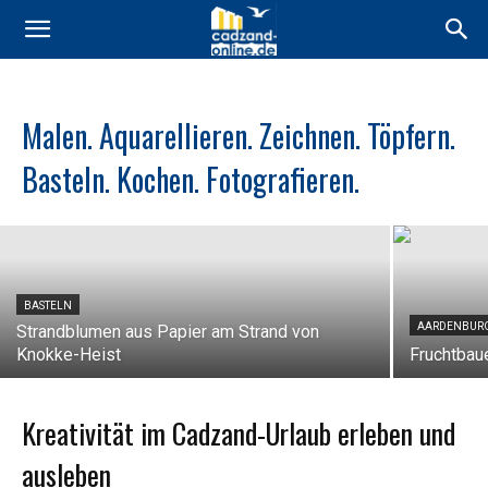
Malen. Aquarellieren. Zeichnen. Töpfern.
CADZAND
Südafrikanische Kunst im Atelier
Basteln. Kochen. Fotografieren.
LOUIS@Cadzand
BASTELN
AARDENBUR
Strandblumen aus Papier am Strand von
Knokke-Heist
Fruchtbau
Kreativität im Cadzand-Urlaub erleben und
ausleben