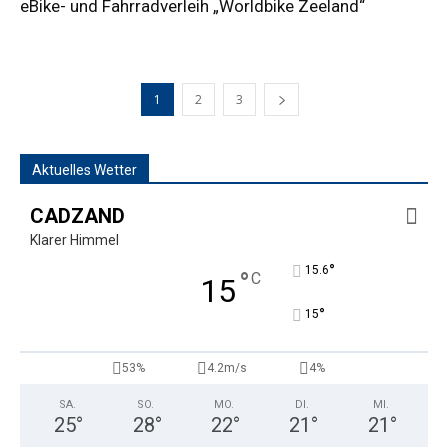
eBike- und Fahrradverleih „Worldbike Zeeland“
1
2
3
Aktuelles Wetter
CADZAND
Klarer Himmel
°
15.6
°
C
15
°
15
53%
4.2m/s
4%
SA.
SO.
MO.
DI.
MI.
25
°
28
°
22
°
21
°
21
°