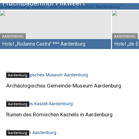
Fruchtbauernhof Flikweert
AARDENBURG
AARDENBURG
Hotel „Rudanna Castra“ *** Aardenburg
Hotel „de 
Aardenburg
Archäologisches Gemeinde-Museum Aardenburg
Aardenburg
Ruinen des Römischen Kastells in Aardenburg
Aardenburg