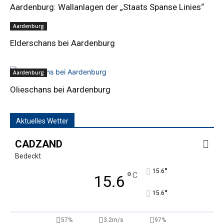
Aardenburg: Wallanlagen der „Staats Spanse Linies“
Aardenburg
Elderschans bei Aardenburg
Aardenburg
Olieschans bei Aardenburg
Aktuelles Wetter
CADZAND
Bedeckt
°
15.6
°
C
15.6
°
15.6
57%
3.2m/s
97%