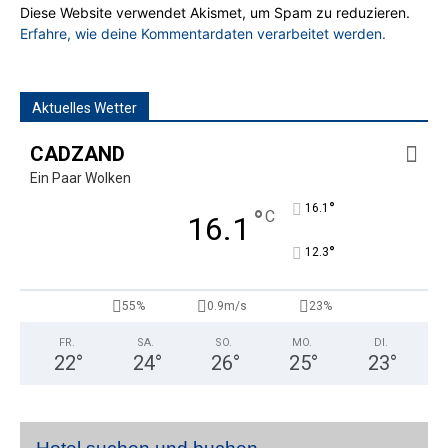
Diese Website verwendet Akismet, um Spam zu reduzieren.
Erfahre, wie deine Kommentardaten verarbeitet werden.
Aktuelles Wetter
CADZAND
Ein Paar Wolken
°
16.1
°
C
16.1
°
12.3
55%
0.9m/s
23%
FR.
SA.
SO.
MO.
DI.
22
°
24
°
26
°
25
°
23
°