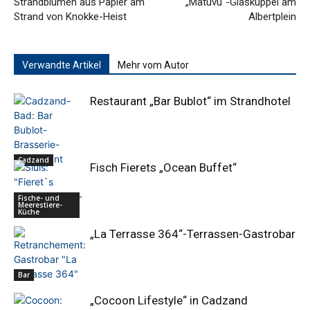
Strandblumen aus Papier am
„Matuvu“-Glaskuppel am
Strand von Knokke-Heist
Albertplein
Verwandte Artikel
Mehr vom Autor
Restaurant „Bar Bublot“ im Strandhotel
Cadzand
Fisch Fierets „Ocean Buffet“
Fische- und
Meerestiere-
Küche
„La Terrasse 364“-Terrassen-Gastrobar
Bar
„Cocoon Lifestyle“ in Cadzand