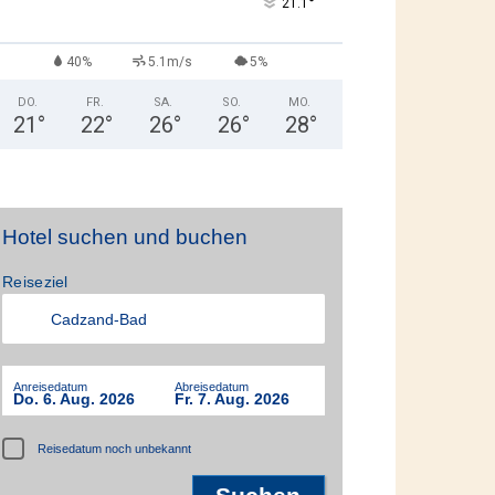
°
21.1
40%
5.1m/s
5%
DO.
FR.
SA.
SO.
MO.
21
°
22
°
26
°
26
°
28
°
Hotel suchen und buchen
Reiseziel
Anreisedatum
Abreisedatum
Do. 6. Aug. 2026
Fr. 7. Aug. 2026
Reisedatum noch unbekannt