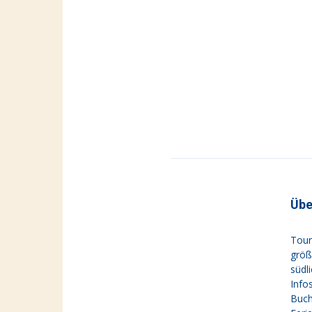
Übe
Tour
größ
südl
Info
Buch