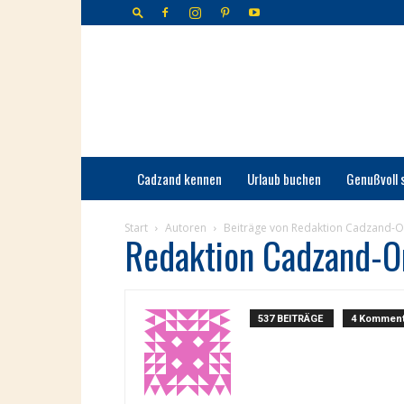
Cadzand-
Bad
Cadzand kennen
Urlaub buchen
Genußvoll 
Start
Autoren
Beiträge von Redaktion Cadzand-O
Redaktion Cadzand-O
537 BEITRÄGE
4 Komment