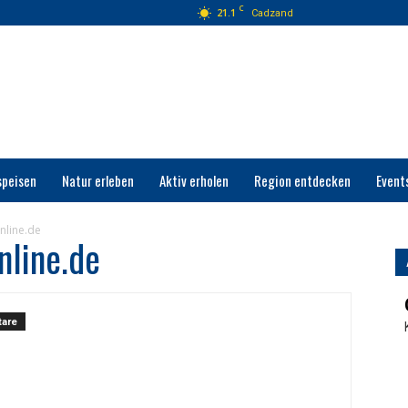
C
21.1
Cadzand
speisen
Natur erleben
Aktiv erholen
Region entdecken
Event
nline.de
nline.de
are