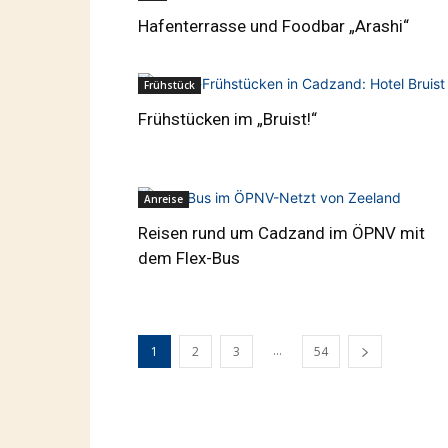
Hafenterrasse und Foodbar „Arashi“
Frühstück
Frühstücken im „Bruist!“
Anreise
Reisen rund um Cadzand im ÖPNV mit
dem Flex-Bus
...
1
2
3
54