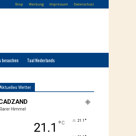
Shop
Werbung
Impressum
Datenschutz
s besuchen
Taal Nederlands
Aktuelles Wetter
CADZAND
Klarer Himmel
°
21.1
°
C
21.1