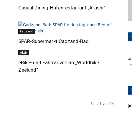
Casual Dining-Hafenrestaurant „Arashi“
Cadzand
SPAR-Supermarkt Cadzand-Bad
Aktiv
Ak
eBike- und Fahrradverleih „Worldbike
Ta
Zeeland“
Seite 1 von 54
[i