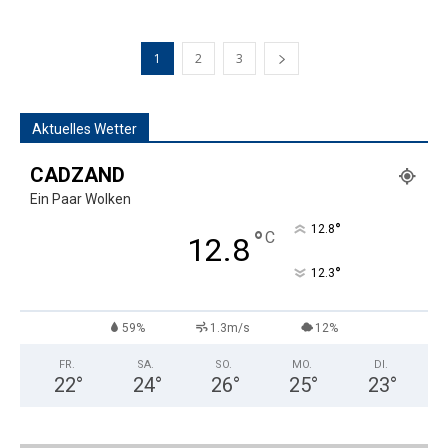
1
2
3
Aktuelles Wetter
CADZAND
Ein Paar Wolken
°
12.8
°
C
12.8
°
12.3
59%
1.3m/s
12%
FR.
SA.
SO.
MO.
DI.
22
°
24
°
26
°
25
°
23
°