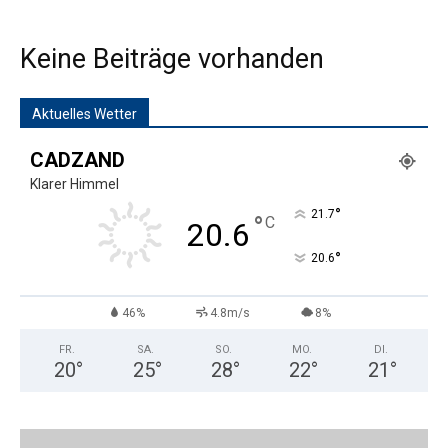
Keine Beiträge vorhanden
Aktuelles Wetter
CADZAND
Klarer Himmel
°
21.7
°
C
20.6
°
20.6
46%
4.8m/s
8%
FR.
SA.
SO.
MO.
DI.
20
°
25
°
28
°
22
°
21
°