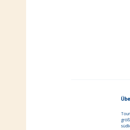
Übe
Tour
größ
südl