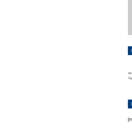
Ak
Ta
[i