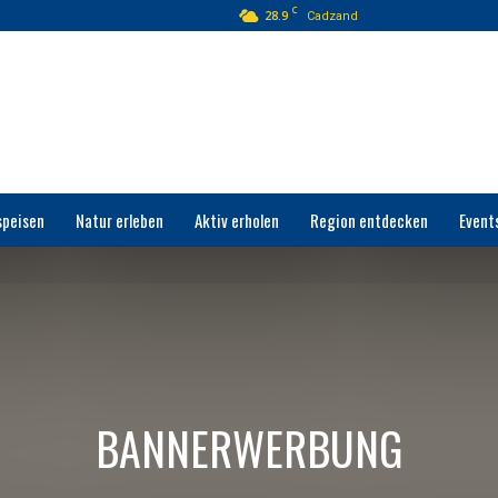
C
28.9
Cadzand
speisen
Natur erleben
Aktiv erholen
Region entdecken
Event
BANNERWERBUNG