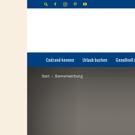
Cadzand-
Bad
Cadzand kennen
Urlaub buchen
Genußvoll 
Start
Bannerwerbung