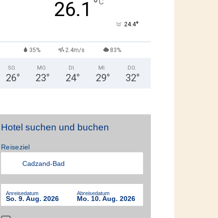
°
C
26.1
°
24.4
35%
2.4m/s
83%
SO.
MO.
DI.
MI.
DO.
26
°
23
°
24
°
29
°
32
°
Hotel suchen und buchen
Reiseziel
Anreisedatum
Abreisedatum
So. 9. Aug. 2026
Mo. 10. Aug. 2026