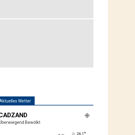
Aktuelles Wetter
CADZAND
Überwiegend Bewölkt
°
26.1