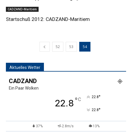
CADZAND-Maritiem
Startschuß 2012: CADZAND-Maritiem
52
53
54
Aktuelles Wetter
CADZAND
Ein Paar Wolken
°
22.8
°
C
22.8
°
22.8
37%
2.8m/s
13%