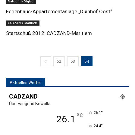
Natuurlijk Stijlvol
Ferienhaus-Appartementanlage „Duinhof Oost“
CADZAND-Maritiem
Startschuß 2012: CADZAND-Maritiem
52
53
54
Aktuelles Wetter
CADZAND
Überwiegend Bewölkt
°
26.1
°
C
26.1
°
24.4