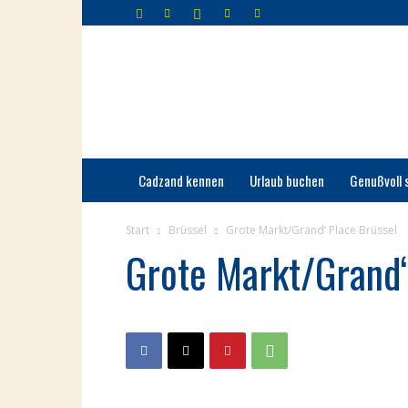
Cadzand-
Bad
Cadzand kennen
Urlaub buchen
Genußvoll 
Start
Brüssel
Grote Markt/Grand‘ Place Brüssel
Grote Markt/Grand‘