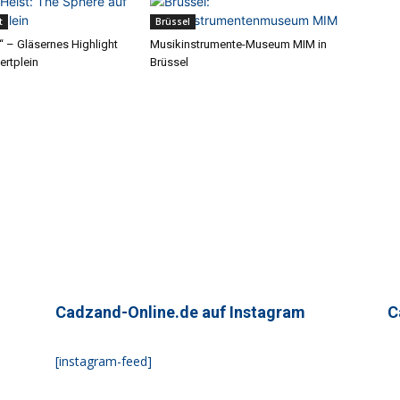
t
Brüssel
“ – Gläsernes Highlight
Musikinstrumente-Museum MIM in
ertplein
Brüssel
Cadzand-Online.de auf Instagram
C
[instagram-feed]