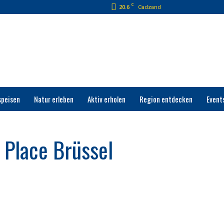
C
20.6
Cadzand
speisen
Natur erleben
Aktiv erholen
Region entdecken
Event
 Place Brüssel