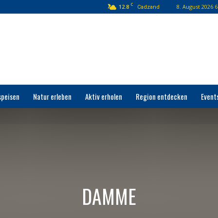
C
12.8
8. August 2026 6
Cadzand
speisen
Natur erleben
Aktiv erholen
Region entdecken
Event
DAMME