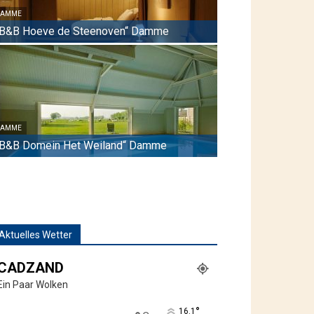
DAMME
„B&B Hoeve de Steenoven“ Damme
DAMME
„B&B Domein Het Weiland“ Damme
Aktuelles Wetter
CADZAND
Ein Paar Wolken
°
16.1