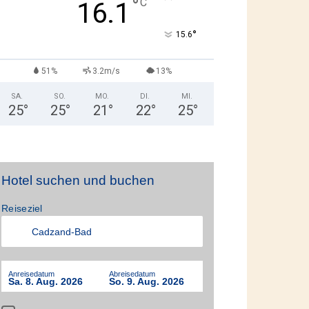
°
C
16.1
°
15.6
51%
3.2m/s
13%
SA.
SO.
MO.
DI.
MI.
25
°
25
°
21
°
22
°
25
°
Hotel suchen und buchen
Reiseziel
Anreisedatum
Abreisedatum
Sa. 8. Aug. 2026
So. 9. Aug. 2026