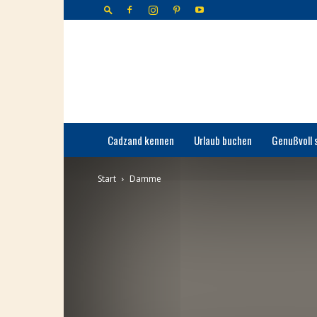
Cadzand-
Bad
Cadzand kennen
Urlaub buchen
Genußvoll 
Start
Damme