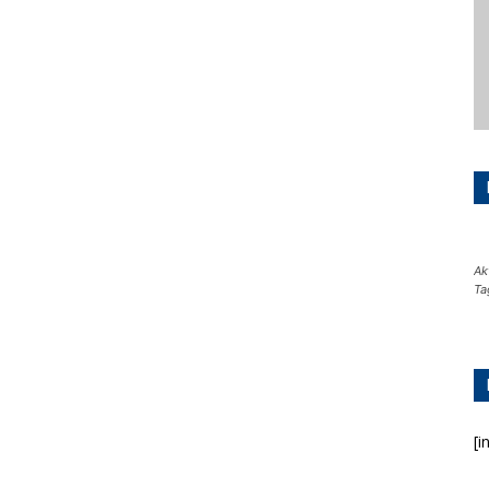
Ak
Ta
[i