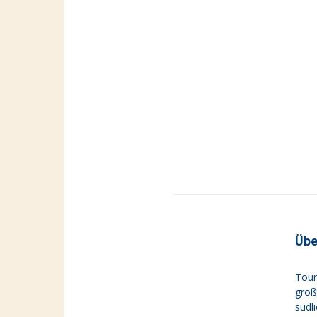
Übe
Tour
größ
südl