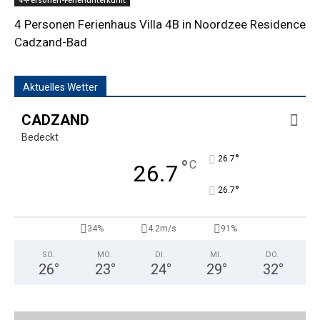
4-Personen-Ferienunterkunft
4 Personen Ferienhaus Villa 4B in Noordzee Residence
Cadzand-Bad
Aktuelles Wetter
CADZAND
Bedeckt
°
26.7
°
C
26.7
°
26.7
34%
4.2m/s
91%
SO.
MO.
DI.
MI.
DO.
26
°
23
°
24
°
29
°
32
°