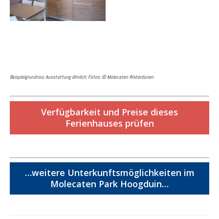
Beispielgrundriss; Ausstattung ähnlich; Fotos: © Molecaten Waterdunen
Verfügbarkeit und Preise dieses
Ferienhauses prüfen
…weitere Unterkunftsmöglichkeiten im
Molecaten Park Hoogduin…