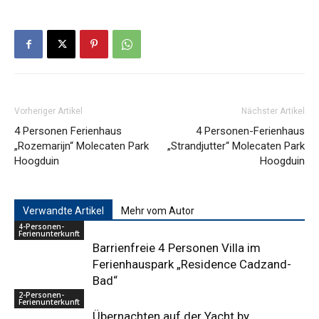
Vorheriger Artikel
Nächster Artikel
4 Personen Ferienhaus
4 Personen-Ferienhaus
„Rozemarijn“ Molecaten Park
„Strandjutter“ Molecaten Park
Hoogduin
Hoogduin
Verwandte Artikel
Mehr vom Autor
4-Personen-
Ferienunterkunft
Barrienfreie 4 Personen Villa im
Ferienhauspark „Residence Cadzand-
Bad“
2-Personen-
Ferienunterkunft
Übernachten auf der Yacht by