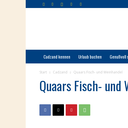
Cadzand-
Bad
Cadzand kennen
Urlaub buchen
Genußvoll 
Start
Cadzand
Quaars Fisch- und Weinhandel
Quaars Fisch- und 