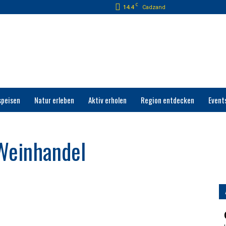
C
14.4
Cadzand
speisen
Natur erleben
Aktiv erholen
Region entdecken
Event
Weinhandel