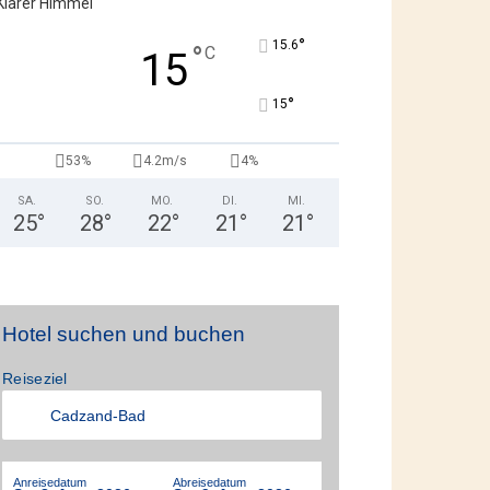
Klarer Himmel
°
15.6
°
C
15
°
15
53%
4.2m/s
4%
SA.
SO.
MO.
DI.
MI.
25
°
28
°
22
°
21
°
21
°
Hotel suchen und buchen
Reiseziel
Anreisedatum
Abreisedatum