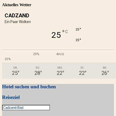
Aktuelles Wetter
CADZAND
Ein Paar Wolken
°
25
°
C
25
°
25
29%
4m/s
20%
SA.
SO.
MO.
DI.
MI.
25
°
28
°
22
°
22
°
26
°
Hotel suchen und buchen
Reiseziel