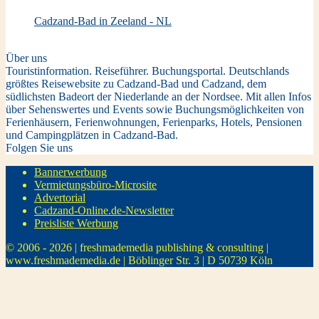
Cadzand-Bad in Zeeland - NL
Über uns
Touristinformation. Reiseführer. Buchungsportal. Deutschlands
größtes Reisewebsite zu Cadzand-Bad und Cadzand, dem
südlichsten Badeort der Niederlande an der Nordsee. Mit allen Infos
über Sehenswertes und Events sowie Buchungsmöglichkeiten von
Ferienhäusern, Ferienwohnungen, Ferienparks, Hotels, Pensionen
und Campingplätzen in Cadzand-Bad.
Folgen Sie uns
Bannerwerbung
Vermietungsbüro-Microsite
Advertorial
Cadzand-Online.de-Newsletter
Preisliste Werbung
© 2006 - 2026 | freshmademedia publishing & consulting |
www.freshmademedia.de | Böblinger Str. 3 | D 50739 Köln