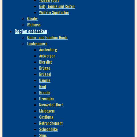
Wassersport
Golf, Tennis und Reiten
Weitere Sportarten
Kreativ
Wellness
Region entdecken
Kinder- und Familien-Guide
Landesinnere
Aardenburg
Antwerpen
Biervliet
Brügge
Brüssel
Damme
Gent
Groede
IJzendijke
Nieuwvliet-Dorf
Maldegem
Oostburg
Retranchement
Schoondijke
Sluis