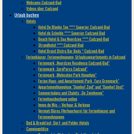
Webcams Cadzand-Bad
Videos über Cadzand
Urlaub buchen
Hotels
Hotel De Blanke Top **** Superior Cadzand-Bad
Hotel de Schelde **** Superior Cadzand-Bad
Beach Hotel & Spa Noordzee **** Cadzand-Bad
Strandhotel **** Cadzand-Bad
Hotel Bruist Bistro Bar Beds * Cadzand-Bad
Ferienhäuser, Ferienwohnungen, Urlaubsappartements in Cadzand
Ferienpark „Noordzee Residence Cadzand-Bad“
Ferienpark „EuroParcs Cadzand“
Ferienpark „Molecaten Park Hoogduin“
Ferien-Haus- und Appartement-Park „Faro Greenpark“
Appartementkomplexe “Duinhof Zuid” und “Duinhof Oost”
Sommerlodges und Chalets „De Zwinhoeve“
Ferienhausbuchung online
Immo de Nijs – Verhuur & Verkoop
Vermiet-Büros (Verhuurburo) für Ferienhäuser und
Ferienwohnungen
Bed & Breakfast, Dorf- und Polder-Hotels
Campingplätze