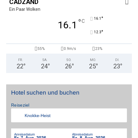
CADZAND
Ein Paar Wolken
°
16.1
°
C
16.1
°
12.3
55%
0.9m/s
23%
FR.
SA.
SO.
MO.
DI.
22
°
24
°
26
°
25
°
23
°
Hotel suchen und buchen
Reiseziel
Anreisedatum
Abreisedatum
Fr. 7. Aug. 2026
Sa. 8. Aug. 2026