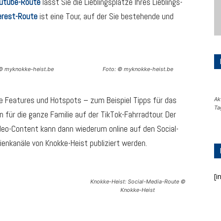
utube-Route
lässt Sie die Lieblingsplätze Ihres Lieblings-
erest-Route
ist eine Tour, auf der Sie bestehende und
 © myknokke-heist.be
Foto: © myknokke-heist.be
e Features und Hotspots – zum Beispiel Tipps für das
Ak
Ta
n für die ganze Familie auf der TikTok-Fahrradtour. Der
eo-Content kann dann wiederum online auf den Social-
enkanäle von Knokke-Heist publiziert werden.
[i
Knokke-Heist: Social-Media-Route ©
Knokke-Heist