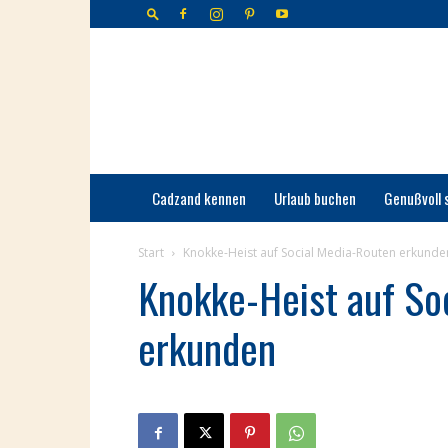
Cadzand-
Bad
Cadzand kennen
Urlaub buchen
Genußvoll 
Start
Knokke-Heist auf Social Media-Routen erkunde
Knokke-Heist auf So
erkunden