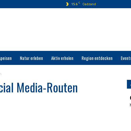
C
15.6
Cadzand
speisen
Natur erleben
Aktiv erholen
Region entdecken
Event
n
cial Media-Routen