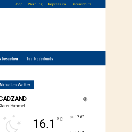
Shop
Werbung
Impressum
Datenschutz
s besuchen
Taal Nederlands
Aktuelles Wetter
CADZAND
Klarer Himmel
°
17.8
°
C
16.1