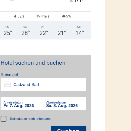
°
16.1
52%
4m/s
5%
SA.
SO.
MO.
DI.
MI.
25
°
28
°
22
°
21
°
14
°
Hotel suchen und buchen
Reiseziel
Anreisedatum
Abreisedatum
Fr. 7. Aug. 2026
Sa. 8. Aug. 2026
Reisedatum noch unbekannt