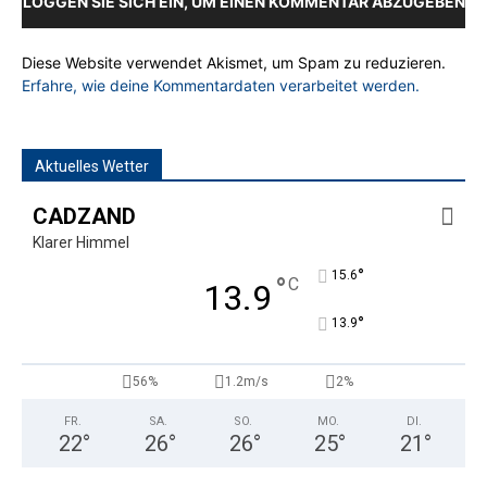
LOGGEN SIE SICH EIN, UM EINEN KOMMENTAR ABZUGEBEN
Diese Website verwendet Akismet, um Spam zu reduzieren.
Erfahre, wie deine Kommentardaten verarbeitet werden.
Aktuelles Wetter
CADZAND
Klarer Himmel
°
15.6
°
C
13.9
°
13.9
56%
1.2m/s
2%
FR.
SA.
SO.
MO.
DI.
22
°
26
°
26
°
25
°
21
°