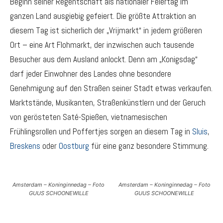
Beginn seiner Regentschaft als nationaler Feiertag im
ganzen Land ausgiebig gefeiert. Die größte Attraktion an
diesem Tag ist sicherlich der „Vrijmarkt“ in jedem größeren
Ort – eine Art Flohmarkt, der inzwischen auch tausende
Besucher aus dem Ausland anlockt. Denn am „Konigsdag“
darf jeder Einwohner des Landes ohne besondere
Genehmigung auf den Straßen seiner Stadt etwas verkaufen.
Marktstände, Musikanten, Straßenkünstlern und der Geruch
von gerösteten Saté-Spießen, vietnamesischen
Frühlingsrollen und Poffertjes sorgen an diesem Tag in
Sluis
,
Breskens
oder
Oostburg
für eine ganz besondere Stimmung.
Amsterdam – Koninginnedag – Foto
Amsterdam – Koninginnedag – Foto
GUUS SCHOONEWILLE
GUUS SCHOONEWILLE