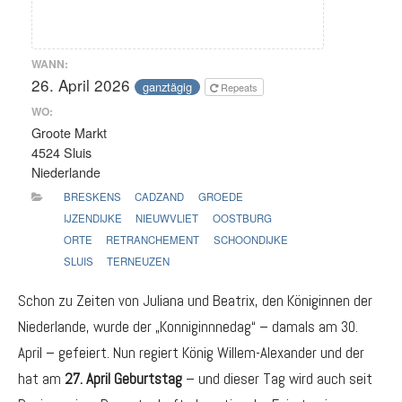
WANN:
26. April 2026
ganztägig
Repeats
WO:
Groote Markt
4524 Sluis
Niederlande
BRESKENS
CADZAND
GROEDE
IJZENDIJKE
NIEUWVLIET
OOSTBURG
ORTE
RETRANCHEMENT
SCHOONDIJKE
SLUIS
TERNEUZEN
Schon zu Zeiten von Juliana und Beatrix, den Königinnen der
Niederlande, wurde der „Konniginnnedag“ – damals am 30.
April – gefeiert. Nun regiert König Willem-Alexander und der
hat am
27. April Geburtstag
– und dieser Tag wird auch seit