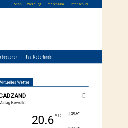
Shop
Werbung
Impressum
Datenschutz
s besuchen
Taal Nederlands
Aktuelles Wetter
CADZAND
Mäßig Bewölkt
°
20.6
°
C
20.6