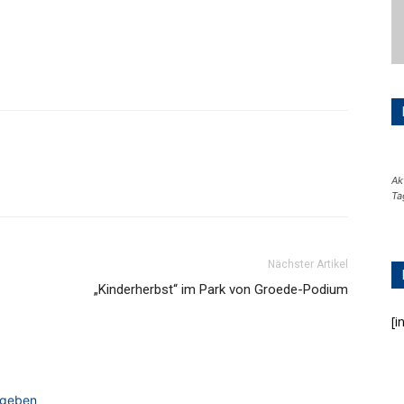
Ak
Ta
Nächster Artikel
„Kinderherbst“ im Park von Groede-Podium
[i
ugeben