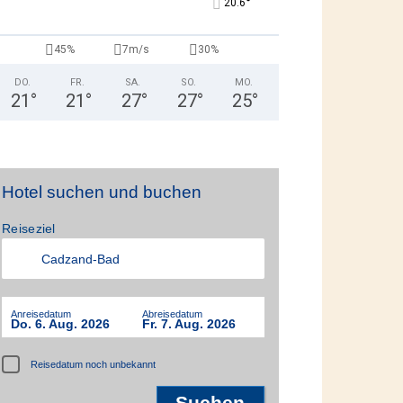
°
20.6
45%
7m/s
30%
DO.
FR.
SA.
SO.
MO.
21
°
21
°
27
°
27
°
25
°
Hotel suchen und buchen
Reiseziel
Anreisedatum
Abreisedatum
Do. 6. Aug. 2026
Fr. 7. Aug. 2026
Reisedatum noch unbekannt