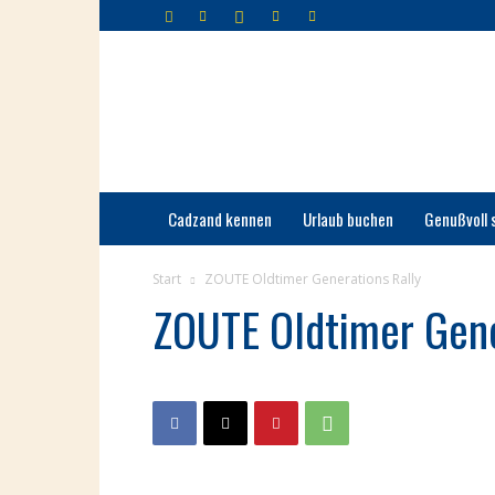
Cadzand-
Bad
Cadzand kennen
Urlaub buchen
Genußvoll 
Start
ZOUTE Oldtimer Generations Rally
ZOUTE Oldtimer Gene