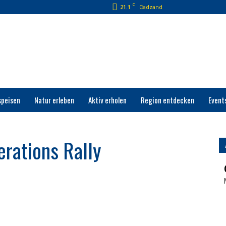
C
21.1
Cadzand
speisen
Natur erleben
Aktiv erholen
Region entdecken
Event
rations Rally