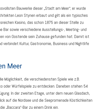
cksvollsten Bauwerke dieser „Stadt am Meer“; er wurde
itekten Leon Stynen erbaut und gilt als ein typisches
sreichen Kasino, das schon 1875 an dieser Stelle zu
ne Bar sowie verschiedene Ausstellungs-, Meeting- und
eben von Oostende sein Zuhause gefunden hat. Damit ist
d verbindet Kultur, Gastronomie, Business und Nightlife
hen Meer
e Möglichkeit, die verschiedensten Spiele wie z.B.
nco oder Würfelspiele zu entdecken. Daneben stehen 54
ügung. In der zweiten Etage, unter dem neuen Glasdach,
lick auf die Nordsee und die Seepromenade Köstlichkeiten
die „Baccara“-Bar zu einem Drink ein.