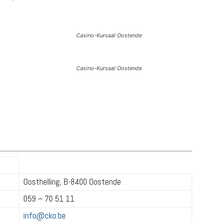
Casino-Kursaal Oostende
Casino-Kursaal Oostende
Oosthelling, B-8400 Oostende
059 – 70 51 11
info@cko.be