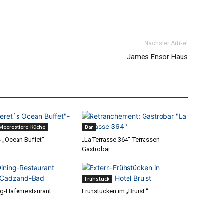
Nächster Artikel
James Ensor Haus
 Meerestiere-Küche
Bar
s „Ocean Buffet“
„La Terrasse 364“-Terrassen-
Gastrobar
Frühstück
ng-Hafenrestaurant
Frühstücken im „Bruist!“