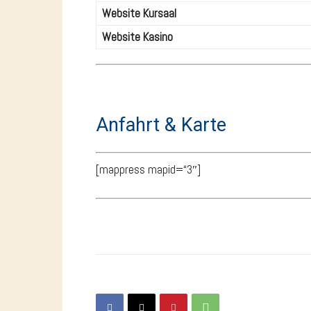
Website Kursaal
Website Kasino
Anfahrt & Karte
[mappress mapid=“3″]