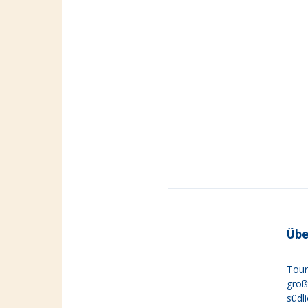
Übe
Tour
größ
südl