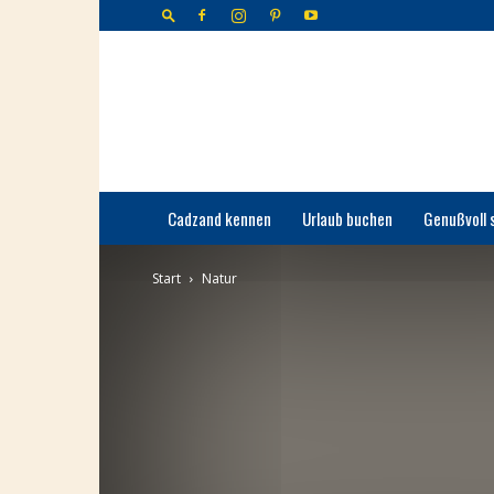
Cadzand-
Bad
Cadzand kennen
Urlaub buchen
Genußvoll 
Start
Natur