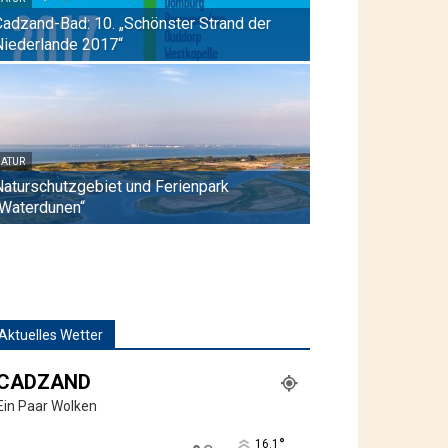
Cadzand-Bad: 10. „Schönster Strand der
Niederlande 2017“
ATUR
Naturschutzgebiet und Ferienpark
„Waterdunen“
Aktuelles Wetter
CADZAND
Ein Paar Wolken
°
16.1