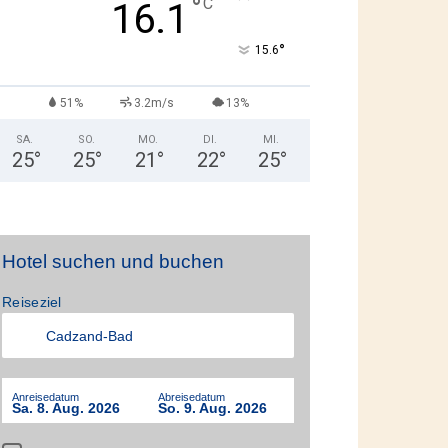
°
C
16.1
°
15.6
51%
3.2m/s
13%
SA.
SO.
MO.
DI.
MI.
25
°
25
°
21
°
22
°
25
°
Hotel suchen und buchen
Reiseziel
Anreisedatum
Abreisedatum
Sa. 8. Aug. 2026
So. 9. Aug. 2026