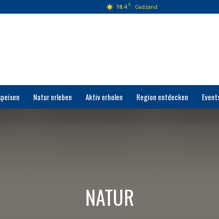
C
18.4
Cadzand
speisen
Natur erleben
Aktiv erholen
Region entdecken
Event
NATUR