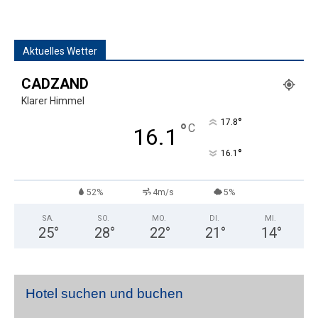
Aktuelles Wetter
CADZAND
Klarer Himmel
°
17.8
°
C
16.1
°
16.1
52%
4m/s
5%
SA.
SO.
MO.
DI.
MI.
25
°
28
°
22
°
21
°
14
°
Hotel suchen und buchen