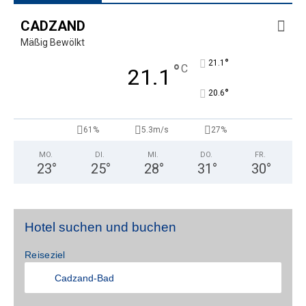
CADZAND
Mäßig Bewölkt
°
21.1
°
C
21.1
°
20.6
61%
5.3m/s
27%
MO.
DI.
MI.
DO.
FR.
23
°
25
°
28
°
31
°
30
°
Hotel suchen und buchen
Reiseziel