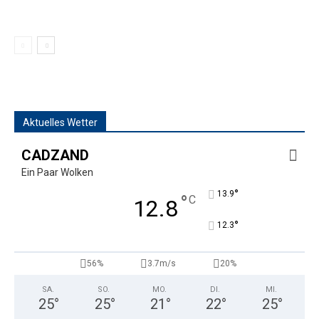
Aktuelles Wetter
CADZAND
Ein Paar Wolken
°
13.9
°
C
12.8
°
12.3
56%
3.7m/s
20%
SA.
SO.
MO.
DI.
MI.
25
°
25
°
21
°
22
°
25
°