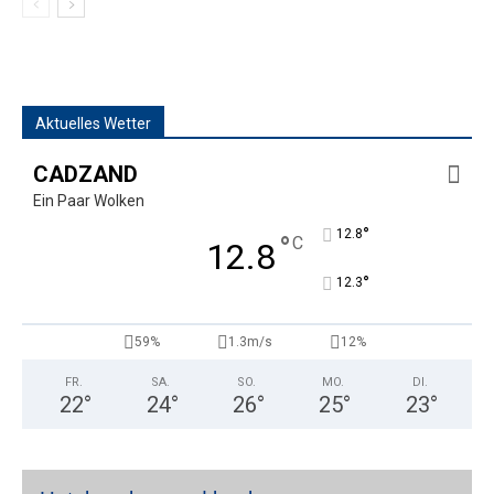
Aktuelles Wetter
CADZAND
Ein Paar Wolken
°
12.8
°
C
12.8
°
12.3
59%
1.3m/s
12%
FR.
SA.
SO.
MO.
DI.
22
°
24
°
26
°
25
°
23
°