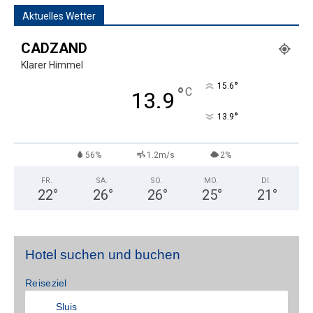
Aktuelles Wetter
CADZAND
Klarer Himmel
°
15.6
°
C
13.9
°
13.9
56%
1.2m/s
2%
FR.
SA.
SO.
MO.
DI.
22
°
26
°
26
°
25
°
21
°
Hotel suchen und buchen
Reiseziel