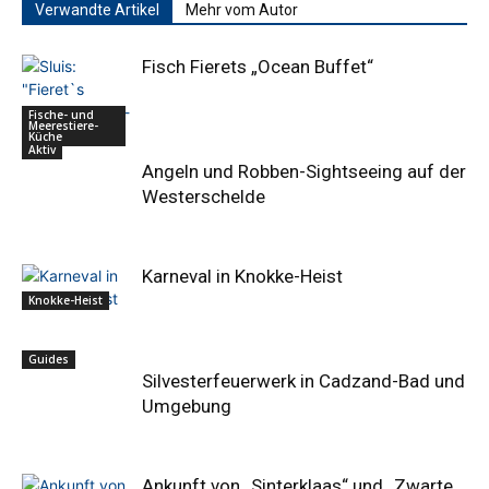
Verwandte Artikel
Mehr vom Autor
Fisch Fierets „Ocean Buffet“
Fische- und
Meerestiere-
Küche
Aktiv
Angeln und Robben-Sightseeing auf der
Westerschelde
Karneval in Knokke-Heist
Knokke-Heist
Guides
Silvesterfeuerwerk in Cadzand-Bad und
Umgebung
Ankunft von „Sinterklaas“ und „Zwarte