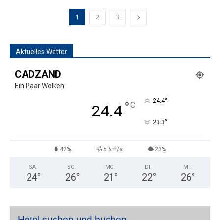
1
2
3
Aktuelles Wetter
CADZAND
Ein Paar Wolken
°
24.4
°
C
24.4
°
23.3
42%
5.6m/s
23%
SA.
SO.
MO.
DI.
MI.
24
°
26
°
21
°
22
°
26
°
Hotel suchen und buchen