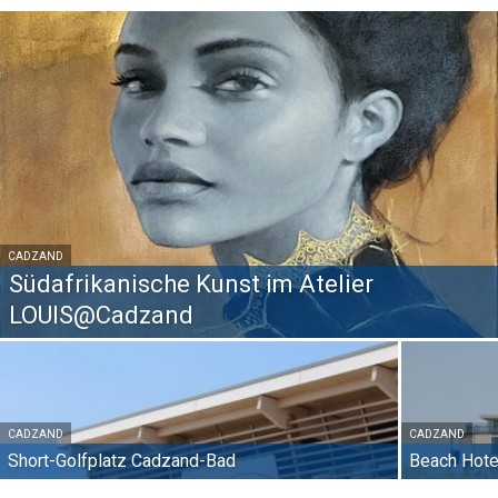
CADZAND
Südafrikanische Kunst im Atelier
LOUIS@Cadzand
CADZAND
CADZAND
Short-Golfplatz Cadzand-Bad
Beach Hote