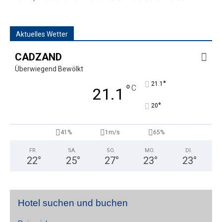
Aktuelles Wetter
CADZAND
Überwiegend Bewölkt
°
21.1
°
C
21.1
°
20
41%
1m/s
65%
FR.
SA.
SO.
MO.
DI.
22
°
25
°
27
°
23
°
23
°
Hotel suchen und buchen