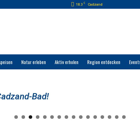
C
18.3
Cadzand
speisen
Natur erleben
Aktiv erholen
Region entdecken
Event
Cadzand-Bad!