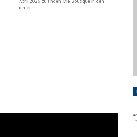
neuen...
Ak
Ta