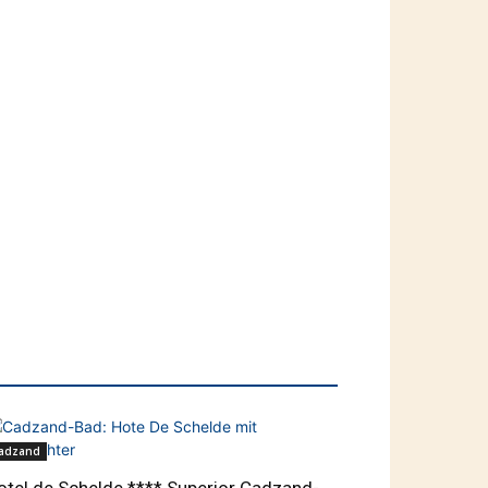
adzand
otel de Schelde **** Superior Cadzand-