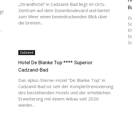
„Strandhotel“ in Cadzand-Bad liegt im Orts-
B
Zentrum auf dem Dünenboulevard und bietet
gt
zum Meer einen beeindruckenden Blick über
D
die breiten...
Sc
-
E
D
Sc
Cadzand
Hotel De Blanke Top **** Superior
Cadzand-Bad
Das 4plus-Sterne-Hotel “De Blanke Top” in
Cadzand-Bad ist seit der Komplettrenovierung
t
des bestehenden Hotels und der erheblichen
Erweiterung mit einem Anbau seit 2020
wieder...