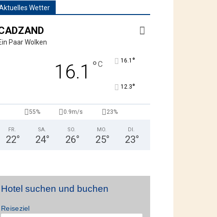
Aktuelles Wetter
CADZAND
Ein Paar Wolken
°
16.1
°
C
16.1
°
12.3
55%
0.9m/s
23%
FR.
SA.
SO.
MO.
DI.
22
°
24
°
26
°
25
°
23
°
Hotel suchen und buchen
Reiseziel