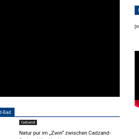
[i
d-Bad
Cadzand
Natur pur im „Zwin“ zwischen Cadzand-
Bad und Knokke-Heist